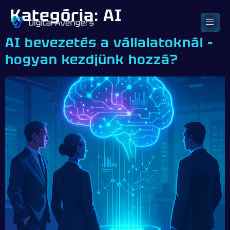
Kategória:
AI
AI bevezetés a vállalatoknál –
hogyan kezdjünk hozzá?