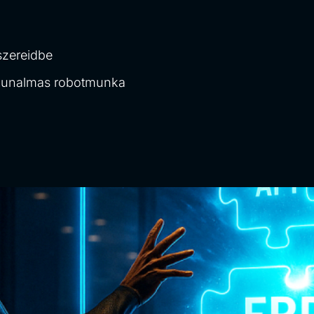
szereidbe
b unalmas robotmunka