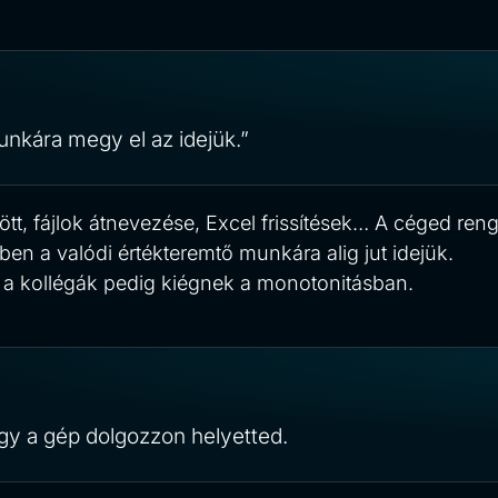
unkára megy el az idejük.”
t, fájlok átnevezése, Excel frissítések… A céged reng
n a valódi értékteremtő munkára alig jut idejük.
a kollégák pedig kiégnek a monotonitásban.
ogy a gép dolgozzon helyetted.