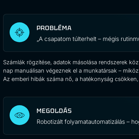
PROBLÉMA
„A csapatom túlterhelt – mégis rutinm
Számlák rögzítése, adatok másolása rendszerek közöt
nap manuálisan végeznek el a munkatársak – miközbe
Az emberi hibák száma nő, a hatékonyság csökken, 
MEGOLDÁS
Robotizált folyamatautomatizálás – h