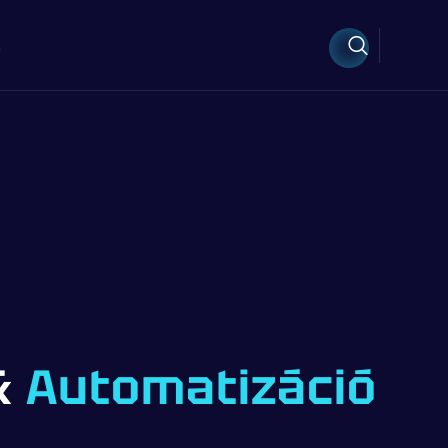
k
&
Automatizáció