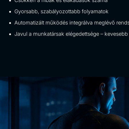
Csökken a hibák és elakadások száma
Gyorsabb, szabályozottabb folyamatok
Automatizált működés integrálva meglévő rend
Javul a munkatársak elégedettsége – keveseb