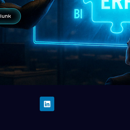
álunk